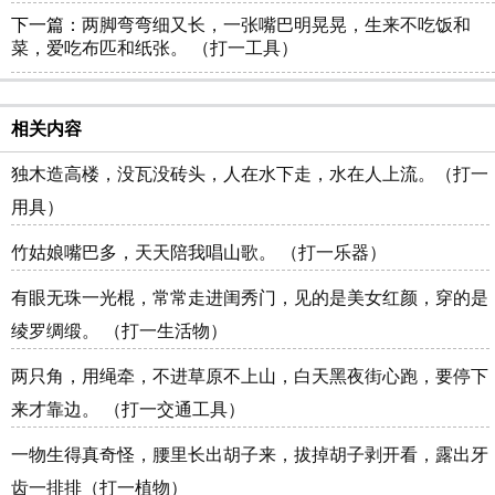
下一篇：
两脚弯弯细又长，一张嘴巴明晃晃，生来不吃饭和
菜，爱吃布匹和纸张。 （打一工具）
相关内容
独木造高楼，没瓦没砖头，人在水下走，水在人上流。（打一
用具）
竹姑娘嘴巴多，天天陪我唱山歌。 （打一乐器）
有眼无珠一光棍，常常走进闺秀门，见的是美女红颜，穿的是
绫罗绸缎。 （打一生活物）
两只角，用绳牵，不进草原不上山，白天黑夜街心跑，要停下
来才靠边。 （打一交通工具）
一物生得真奇怪，腰里长出胡子来，拔掉胡子剥开看，露出牙
齿一排排（打一植物）