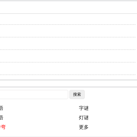
语
字谜
语
灯谜
转弯
更多