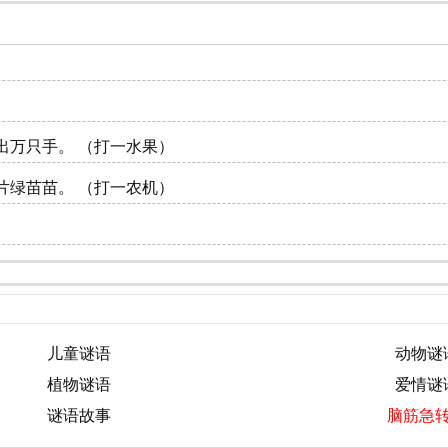
出万只手。 （打一水果）
片绿苗苗。 （打一农机）
儿童谜语
动物谜
植物谜语
爱情谜
谜语故事
脑筋急