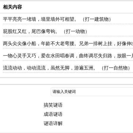
相关内容
平平亮亮一堵墙，墙里墙外可相望。 （打一建筑物）
屁股红又红，尾巴像弯钩。 （打一动物）
两头尖尖像小船，年龄不大老弯腰。兄弟一排树上挂，好像伸
一物心灵手又巧，爱在水田唱春调，曲终调尽失归路，放眼一
流流动动，动动流流，虽然无脚，游遍五洲。 （打一自然物）
搞笑谜语
成语谜语
谜语详解